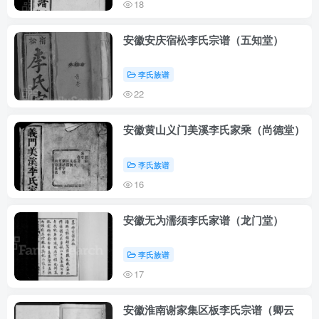
18
安徽安庆宿松李氏宗谱（五知堂）
李氏族谱
22
安徽黄山义门美溪李氏家乘（尚德堂）
李氏族谱
16
安徽无为濡须李氏家谱（龙门堂）
李氏族谱
17
安徽淮南谢家集区板李氏宗谱（卿云