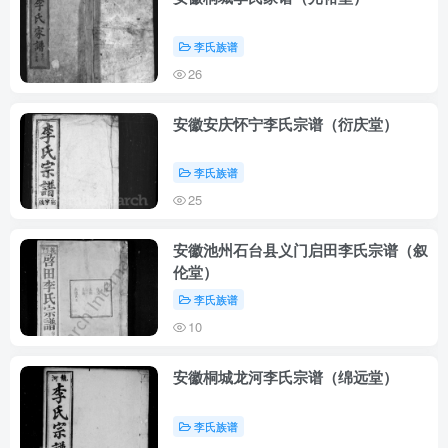
李氏族谱
26
安徽安庆怀宁李氏宗谱（衍庆堂）
李氏族谱
25
安徽池州石台县义门启田李氏宗谱（叙
伦堂）
李氏族谱
10
安徽桐城龙河李氏宗谱（绵远堂）
李氏族谱