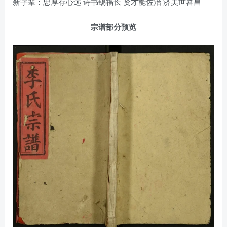
新字辈：忠厚存心远 诗书锡福长 贤才能佐治 济美世蕃昌
宗谱部分预览