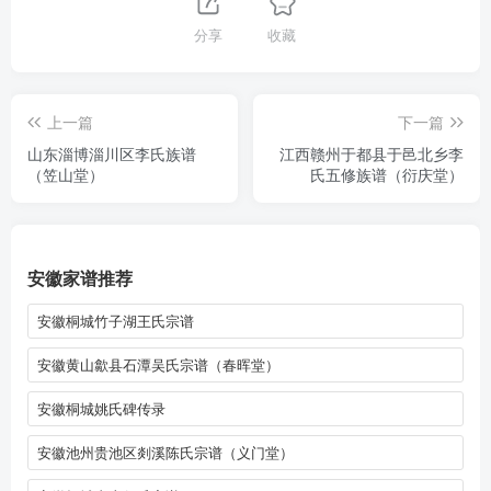
分享
收藏
上一篇
下一篇
山东淄博淄川区李氏族谱
江西赣州于都县于邑北乡李
（笠山堂）
氏五修族谱（衍庆堂）
安徽家谱推荐
安徽桐城竹子湖王氏宗谱
安徽黄山歙县石潭吴氏宗谱（春晖堂）
安徽桐城姚氏碑传录
安徽池州贵池区剡溪陈氏宗谱（义门堂）