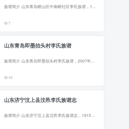
族谱简介 山东青岛崂山区中南崂社区李氏族谱，1947年（民国36年）李克安、李绍湘等纂修，2册。始祖李子成，明永乐初由云南大槐树里头徙居即墨南乡曲哥庄。生子二，长李斌显居崂山，次李文显转徙...
7
山东青岛即墨抬头村李氏族谱
族谱简介 山东青岛即墨抬头村李氏族谱，2007年李守贵、李绍智等纂修，1册。始祖李子成，明永乐初由云南大槐树里头徙居即墨南乡曲哥庄。生子二，长李斌显。次子李文显，率五侄迁居小崂山下，五侄...
10
山东济宁汶上县汶邑李氏族谱志
族谱简介 山东济宁汶上县汶邑李氏族谱志，1915年（民国4年）李修德、李志强等纂修，1册。50余页。始迁祖失讳，于明永乐二年自山西洪洞县迁汶邑梁家桥。明清鼎革间，族人抱谱避乱，致谱牒遗失。...