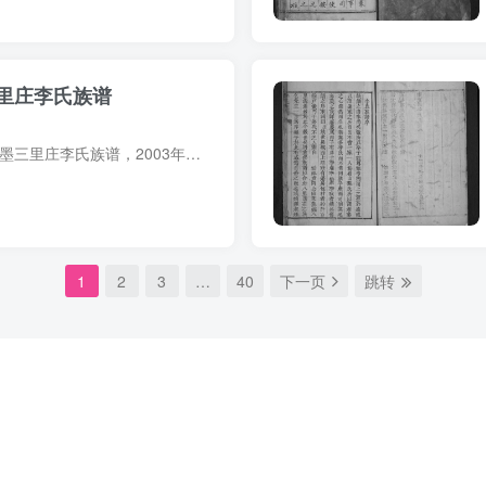
里庄李氏族谱
族谱简介 山东青岛即墨三里庄李氏族谱，2003年李崇章、李延祚等纂修，2册。始祖李善长（字百室），安徽定远人，明朝初年自南京迁居即墨城东南二十里之团彪庄。始迁祖李庆，清雍正间迁居窑上石硁...
1
2
3
…
40
下一页
跳转