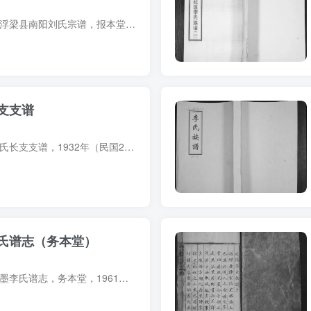
宗谱简介 江西景德镇浮梁县南阳刘氏宗谱，报本堂，1908年（光绪34年）刘燮材等纂修，8册。始迁祖刘晖，一名刘仲昭，唐时为浮梁令，卒于官，子孙遂占籍浮梁，卜家磁石塘。 字辈：锦绣文章 联科甲...
支支谱
支谱简介 山东潍坊李氏长支支谱，1932年（民国21年）李德本等纂修，1册。始迁祖李显兴，原居云南乌撒府，明洪武间诏徙至潍坊东郭村。至五世，派分六支，本谱是为李守业支下谱。 字辈（19世起）...
氏谱志（务本堂）
族谱简介 山东青岛即墨李氏谱志，务本堂，1961年李中常等纂修，1册。60余页。始迁祖失讳，明永乐年间自云南徙居山东海阳县彭哥庄。本谱尊李环为一世祖，二世李东法徙即墨雄崖所。至五世，李维新...