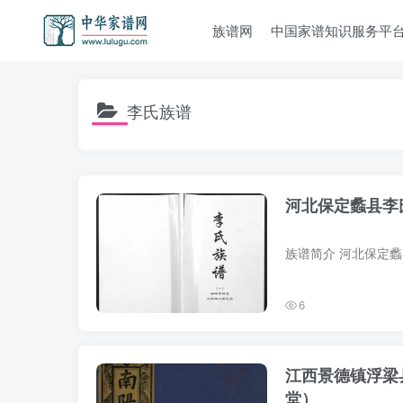
族谱网
中国家谱知识服务平
李氏族谱
河北保定蠡县李
6
江西景德镇浮梁
堂）