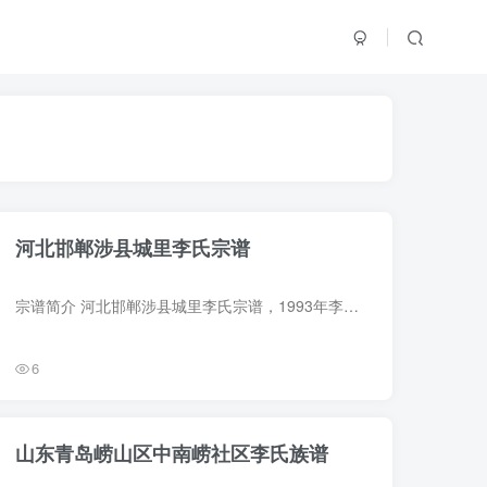
河北邯郸涉县城里李氏宗谱
宗谱简介 河北邯郸涉县城里李氏宗谱，1993年李宪云、李逢祥等纂修，2册。下载文件中另含：1904年（光绪30年）李恩长纂修之先绩存略1册（残本），存略载该族九世李栋（字尚隆、号吉轩）仕宦之略...
6
山东青岛崂山区中南崂社区李氏族谱