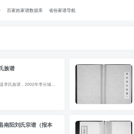
台
百家姓家谱数据库
省份家谱导航
氏族谱
族谱简介 河北保定蠡县李氏族谱，2002年李分城、李金铎等纂修，5册。始迁祖李德，号慎修，明永乐年间自小兴州迁于直隶保定府蠡县玉田社九甲北齐村。 族谱部分预览 电子版PDF网盘下载
县南阳刘氏宗谱（报本