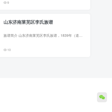
9
山东济南莱芜区李氏族谱
族谱简介 山东济南莱芜区李氏族谱，1839年（道光19年）李芳馨等纂修，2册。始迁祖李成，字全德，明洪武初由山东临朐迁居莱芜八里沟庄。 族谱部分预览 电子版PDF网盘下载
10