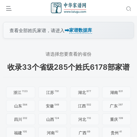
➡
家谱数据库
查看全部姓氏家谱，请进入
请选择您要查看的省份
收录33个省级285个姓氏6178部家谱
1123
791
677
631
浙江
江苏
湖北
湖南
584
549
502
297
山东
安徽
江西
广东
202
124
110
109
四川
山西
河北
重庆
105
82
69
41
福建
河南
广西
贵州