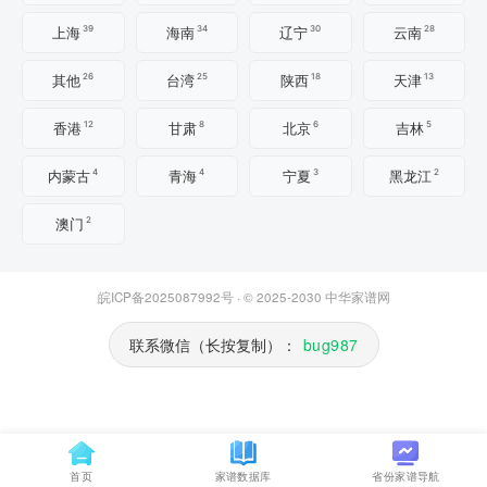
39
34
30
28
上海
海南
辽宁
云南
26
25
18
13
其他
台湾
陕西
天津
12
8
6
5
香港
甘肃
北京
吉林
4
4
3
2
内蒙古
青海
宁夏
黑龙江
2
澳门
皖ICP备2025087992号
· © 2025-2030
中华家谱网
联系微信（长按复制）：
bug987
首页
家谱数据库
省份家谱导航