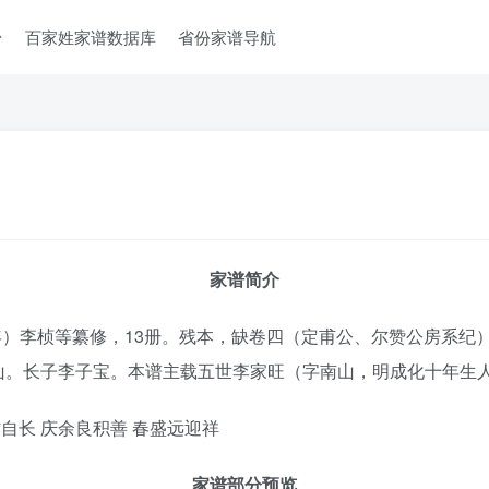
台
百家姓家谱数据库
省份家谱导航
家谱简介
8年）李桢等纂修，13册。残本，缺卷四（定甫公、尔赞公房系纪
山。长子李子宝。本谱主载五世李家旺（字南山，明成化十年生
自长 庆余良积善 春盛远迎祥
家谱部分预览