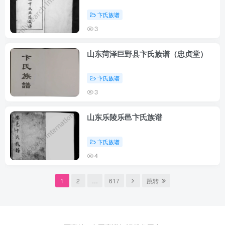
卞氏族谱
3
山东菏泽巨野县卞氏族谱（忠贞堂）
卞氏族谱
3
山东乐陵乐邑卞氏族谱
卞氏族谱
4
1
2
…
617
跳转