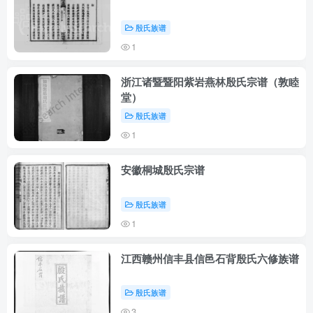
殷氏族谱
1
浙江诸暨暨阳紫岩燕林殷氏宗谱（敦睦
堂）
殷氏族谱
1
安徽桐城殷氏宗谱
殷氏族谱
1
江西赣州信丰县信邑石背殷氏六修族谱
殷氏族谱
3