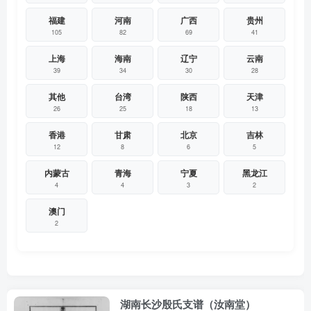
福建
河南
广西
贵州
105
82
69
41
上海
海南
辽宁
云南
39
34
30
28
其他
台湾
陕西
天津
26
25
18
13
香港
甘肃
北京
吉林
12
8
6
5
内蒙古
青海
宁夏
黑龙江
4
4
3
2
澳门
2
湖南长沙殷氏支谱（汝南堂）