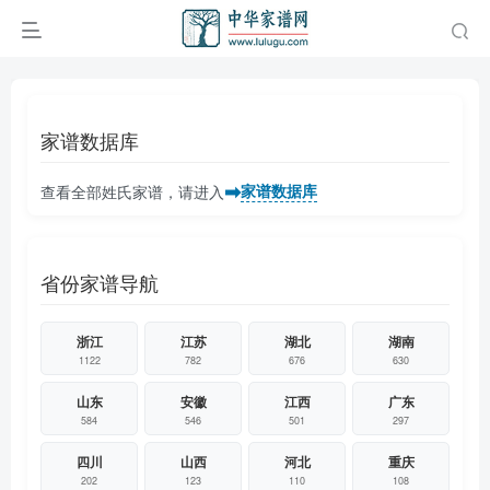
家谱数据库
➡
家谱数据库
查看全部姓氏家谱，请进入
省份家谱导航
浙江
江苏
湖北
湖南
1122
782
676
630
山东
安徽
江西
广东
584
546
501
297
四川
山西
河北
重庆
202
123
110
108