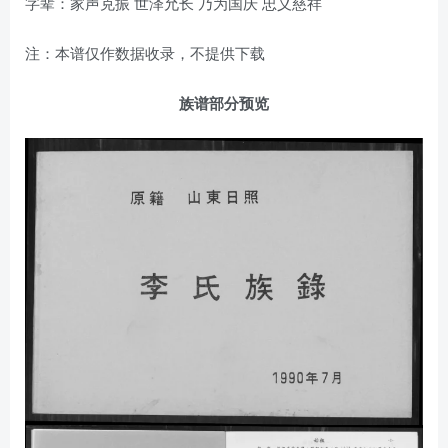
字辈：家声克振 世泽允长 乃为国庆 忠义慈祥
注：本谱仅作数据收录，不提供下载
族谱部分预览