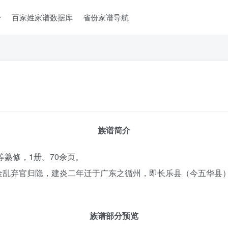
台
百家姓家谱数据库
省份家谱导航
族谱简介
等纂修，1册。70余页。
金乱弃官归隐，建炎二年迁于广东之循州，即长乐县（今五华县
族谱部分预览