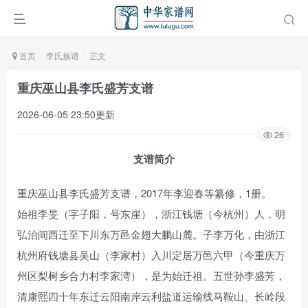
首页
李氏族谱
正文
重庆巫山县李氏盛芳支谱
2026-06-05 23:50更新
26
支谱简介
重庆巫山县李氏盛芳支谱，2017年李迎春等纂修，1册。
始祖李旻（字子阳，号东崖），浙江钱塘（今杭州）人，明
弘治间西迁至下川东万邑金翅大鹏山麓。子李万化，由浙江
杭州府钱塘县吴山（李家村）入川定居万邑六甲（今重庆万
州区梨树乡合力村李家湾），是为始迁祖。五世孙李盛芳，
清康熙四十年东迁云阳南岸云利盐道运输线马鞍山、长岭段