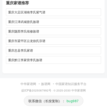
重庆家谱推荐
重庆大足区湖南李氏紫气谱
重庆江津武城曾氏族谱
重庆陇西李氏续修族谱
重庆市梁平区云龙徐氏宗谱
重庆忠县李氏家谱
重庆黔江李家营李氏族谱
中华家谱网
族谱网
中国家谱知识服务平台
皖ICP备2025087992号
· © 2025-2030
中华家谱网
联系微信（长按复制）：
bug987