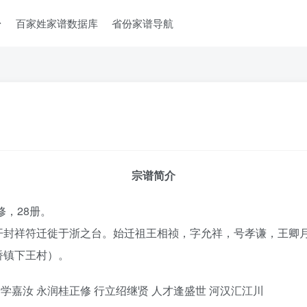
台
百家姓家谱数据库
省份家谱导航
宗谱简介
修，28册。
开封祥符迁徙于浙之台。始迁祖王相祯，字允祥，号孝谦，王卿
桥镇下王村）。
学嘉汝 永润桂正修 行立绍继贤 人才逢盛世 河汉汇江川