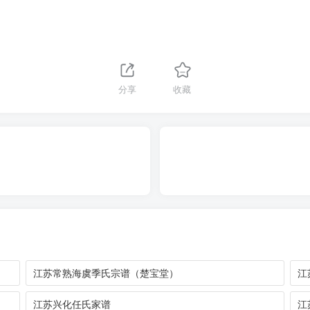
分享
收藏
江苏常熟海虞季氏宗谱（楚宝堂）
江
江苏兴化任氏家谱
江