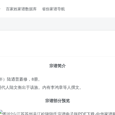
台
百家姓家谱数据库
省份家谱导航
宗谱简介
3年）陆迺普纂修，8册。
明代人陆文衡出于该族。内有李鸿章等人撰文。
宗谱部分预览