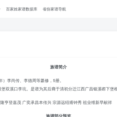
台
百家姓家谱数据库
省份家谱导航
族谱简介
1年）李尚传、李德周等纂修，5册。
田堡双溪口李坑。是谱为其后裔于清初分迁江西广昌银溪磜下堡
盛隆亨登嘉茂 广奕承昌本传兴 宗源远绍甫钟秀 祖业维新早献祥
族谱部分预览