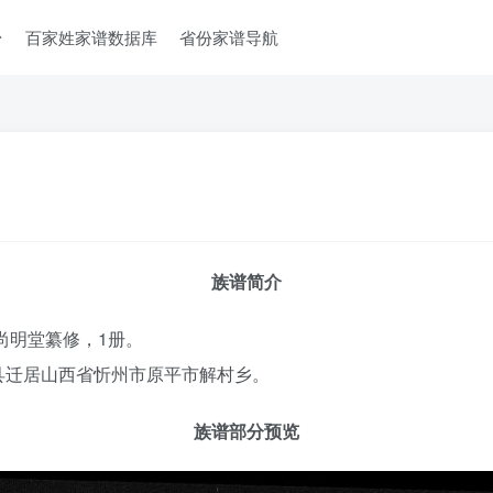
台
百家姓家谱数据库
省份家谱导航
族谱简介
尚明堂纂修，1册。
县迁居山西省忻州市原平市解村乡。
族谱部分预览