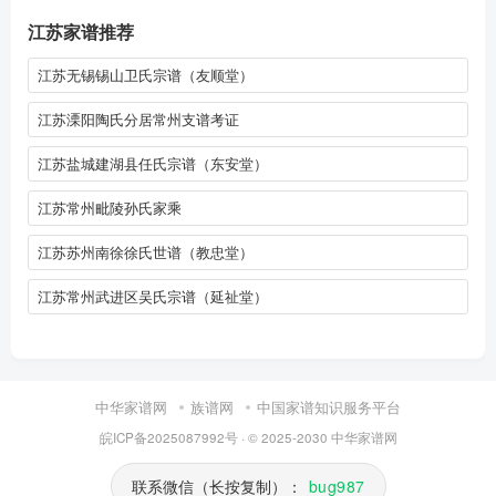
江苏家谱推荐
江苏无锡锡山卫氏宗谱（友顺堂）
江苏溧阳陶氏分居常州支谱考证
江苏盐城建湖县任氏宗谱（东安堂）
江苏常州毗陵孙氏家乘
江苏苏州南徐徐氏世谱（教忠堂）
江苏常州武进区吴氏宗谱（延祉堂）
中华家谱网
族谱网
中国家谱知识服务平台
皖ICP备2025087992号
· © 2025-2030
中华家谱网
联系微信（长按复制）：
bug987