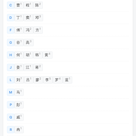
1
1
2
曹
程
陈
C
1
1
3
丁
窦
邓
D
1
2
1
傅
冯
方
F
1
3
谷
高
G
1
1
1
4
何
胡
韩
黄
H
1
1
2
姜
江
蒋
J
7
1
2
5
4
1
刘
吕
廖
李
罗
蓝
L
1
马
M
1
彭
P
1
戚
Q
1
冉
R