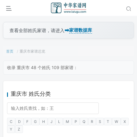
➡
家谱数据库
查看全部姓氏家谱，请进入
首页
重庆市家谱总览
收录 重庆市 48 个姓氏 109 部家谱：
重庆市 姓氏分类
C
D
F
G
H
J
L
M
P
Q
R
S
T
W
X
Y
Z