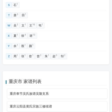
1
石
S
3
1
唐
田
T
2
1
16
1
吴
文
王
韦
W
1
4
13
夏
徐
谢
X
1
1
1
余
殷
颜
Y
1
1
1
2
1
3
2
周
张
昝
曾
朱
赵
邹
Z
重庆市 家谱列表
重庆奉节吴氏族谱吴隆支系
重庆云阳县黄氏宗族三修续谱