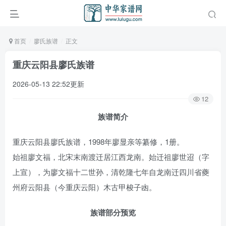
首页
廖氏族谱
正文
重庆云阳县廖氏族谱
2026-05-13 22:52更新
12
族谱简介
重庆云阳县廖氏族谱，1998年廖显亲等纂修，1册。
始祖廖文福，北宋末南渡迁居江西龙南。始迁祖廖世迢（字
上宣），为廖文福十二世孙，清乾隆七年自龙南迁四川省夔
州府云阳县（今重庆云阳）木古甲梭子凼。
族谱部分预览