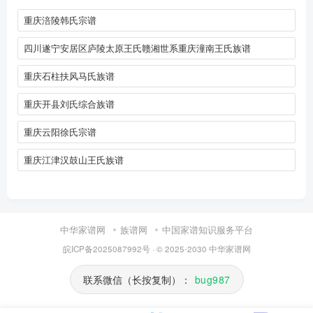
重庆涪陵韩氏宗谱
四川遂宁安居区庐陵太原王氏赣湘世系重庆潼南王氏族谱
重庆石柱扶风马氏族谱
重庆开县刘氏综合族谱
重庆云阳徐氏宗谱
重庆江津汉鼓山王氏族谱
中华家谱网
族谱网
中国家谱知识服务平台
皖ICP备2025087992号
· © 2025-2030
中华家谱网
联系微信（长按复制）：
bug987