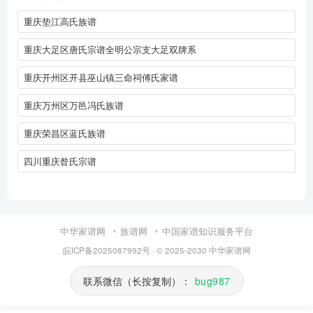
重庆垫江高氏族谱
重庆大足区唐氏宗谱全明公宗支大足双牌系
重庆开州区开县巫山镇三命祠傅氏家谱
重庆万州区万邑冯氏族谱
重庆荣昌区蓝氏族谱
四川重庆昝氏宗谱
中华家谱网
族谱网
中国家谱知识服务平台
皖ICP备2025087992号
· © 2025-2030
中华家谱网
联系微信（长按复制）：
bug987