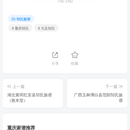
THE END
邹氏族谱
# 重庆邹氏
# 大足邹氏
分享
收藏
上一篇
下一篇
湖北黄冈红安县邹氏族谱
广西玉林博白县范阳邹氏族
（敦本堂）
谱
重庆家谱推荐