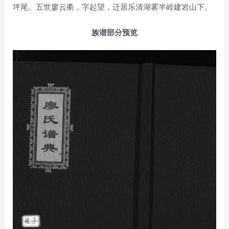
坪尾。五世廖云衢，字起望，迁居乐清湖雾半岭建岩山下。
族谱部分预览