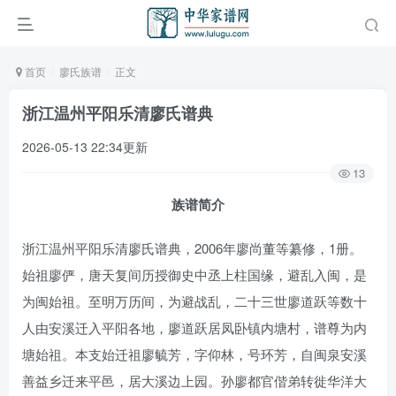
首页
廖氏族谱
正文
浙江温州平阳乐清廖氏谱典
2026-05-13 22:34更新
13
族谱简介
浙江温州平阳乐清廖氏谱典，2006年廖尚董等纂修，1册。
始祖廖俨，唐天复间历授御史中丞上柱国缘，避乱入闽，是
为闽始祖。至明万历间，为避战乱，二十三世廖道跃等数十
人由安溪迁入平阳各地，廖道跃居凤卧镇内塘村，谱尊为内
塘始祖。本支始迁祖廖毓芳，字仰林，号环芳，自闽泉安溪
善益乡迁来平邑，居大溪边上园。孙廖都官偕弟转徙华洋大