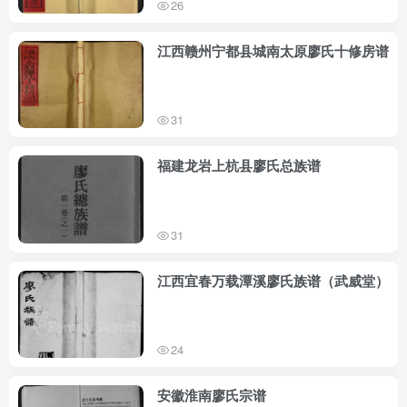
26
江西赣州宁都县城南太原廖氏十修房谱
31
福建龙岩上杭县廖氏总族谱
31
江西宜春万载潭溪廖氏族谱（武威堂）
24
安徽淮南廖氏宗谱