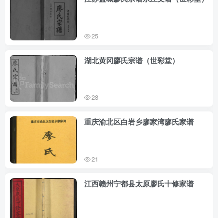
25
湖北黄冈廖氏宗谱（世彩堂）
28
重庆渝北区白岩乡廖家湾廖氏家谱
21
江西赣州宁都县太原廖氏十修家谱