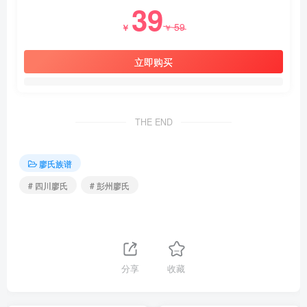
39
59
￥
￥
立即购买
THE END
廖氏族谱
# 四川廖氏
# 彭州廖氏
分享
收藏