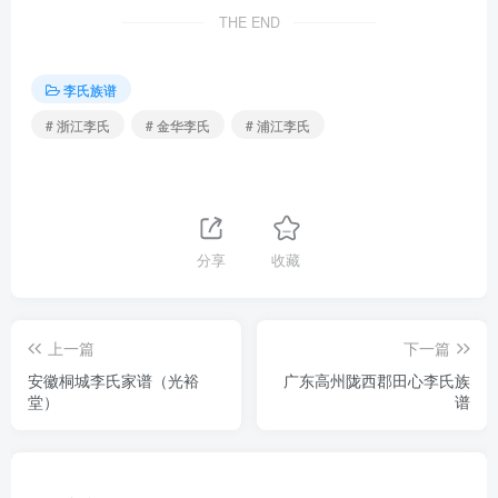
THE END
李氏族谱
# 浙江李氏
# 金华李氏
# 浦江李氏
分享
收藏
上一篇
下一篇
安徽桐城李氏家谱（光裕
广东高州陇西郡田心李氏族
堂）
谱