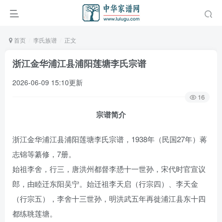
首页
李氏族谱
正文
浙江金华浦江县浦阳莲塘李氏宗谱
2026-06-09 15:10更新
16
宗谱简介
浙江金华浦江县浦阳莲塘李氏宗谱，1938年（民国27年）蒋
志锦等纂修，7册。
始祖李舍，行三，唐洪州都督李愻十一世孙，宋代时官宣议
郎，由睦迁东阳吴宁。始迁祖李天启（行宗四）、李天金
（行宗五），李舍十三世孙，明洪武五年再徙浦江县东十四
都练聎莲塘。