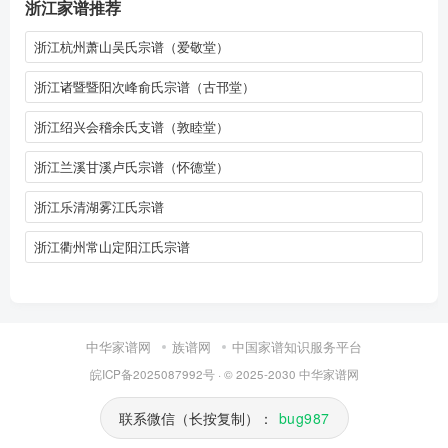
浙江家谱推荐
浙江杭州萧山吴氏宗谱（爱敬堂）
浙江诸暨暨阳次峰俞氏宗谱（古邗堂）
浙江绍兴会稽余氏支谱（敦睦堂）
浙江兰溪甘溪卢氏宗谱（怀德堂）
浙江乐清湖雾江氏宗谱
浙江衢州常山定阳江氏宗谱
中华家谱网
族谱网
中国家谱知识服务平台
皖ICP备2025087992号
· © 2025-2030
中华家谱网
联系微信（长按复制）：
bug987