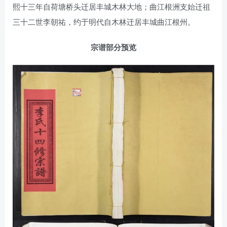
熙十三年自荷塘桥头迁居丰城木林大地；曲江根洲支始迁祖
三十二世李朝祐，约于明代自木林迁居丰城曲江根州。
宗谱部分预览