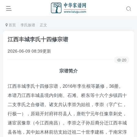
首页
李氏族谱
正文
江西丰城李氏十四修宗谱
2026-06-09 08:39更新
20
宗谱简介
江西丰城李氏十四修宗谱，2016年李生根等纂修，36册。
本谱乃江西丰城县境内剑南、石滩、桥东等十六个乡镇四十
二支李氏之合修谱。诸支共认李崇为始祖，李崇（字广仁，
行极一），原籍开封府祥符县人，唐乾宁元年任豫章刺史，
遂宦居豫章（今江西南昌）。李崇之子孙后裔分迁江西丰城
县各地，其中如木林前坊支始迁祖二十世李建栋，于南宋淳