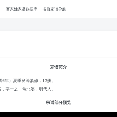
台
百家姓家谱数据库
省份家谱导航
宗谱简介
国6年）夏季良等纂修，12册。
实，字一之，号北溪，明代人。
宗谱部分预览