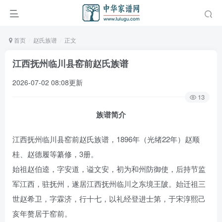
首页
赵氏族谱
正文
江西抚州临川县窑前赵氏族谱
2026-07-02 08:08更新
13
族谱简介
江西抚州临川县窑前赵氏族谱，1896年（光绪22年）赵顺
桂、赵德履等纂修，3册。
始祖赵伯逵，字安道，谥文安，初为和州防御使，后持节监
军江西，驻抚州，遂居江西抚州临川之东境王陂。始迁祖三
世赵希卫，字霖济，行十七，以礼经登进士第，于宋淳熙己
亥年赘居于窑前。