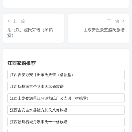
上一篇
下一篇
湖北汉川赵氏宗谱（琴鹤
山东安丘景芝赵氏族谱
堂）
江西家谱推荐
江西吉安万安甘田宋氏族谱（鼎新堂）
江西抚州南丰圣巷李氏续修族谱
江西上饶婺源星江马源戴氏广公支谱（树德堂）
江西吉安吉水县镜方彭氏八修族谱
江西赣州石城丹溪李氏十一修族谱