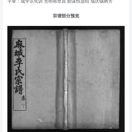
字辈：成学宗先训 光明裕世昌 贻谋恒远绍 瑞庆锡腾芳
宗谱部分预览