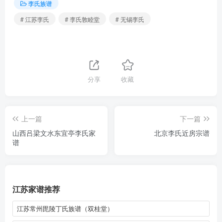
李氏族谱
# 江苏李氏
# 李氏敦睦堂
# 无锡李氏
分享
收藏
上一篇
下一篇
山西吕梁文水东宜亭李氏家
北京李氏近房宗谱
谱
江苏家谱推荐
江苏常州毘陵丁氏族谱（双桂堂）