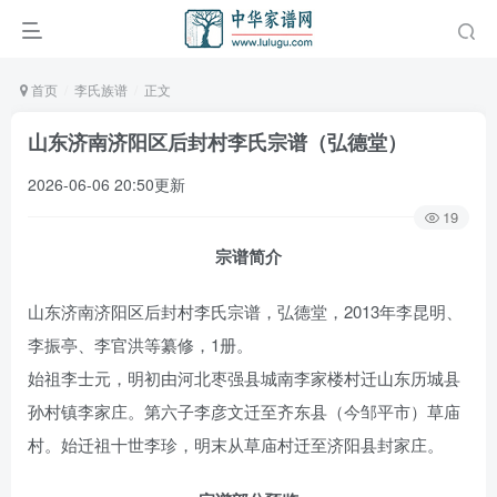
首页
李氏族谱
正文
山东济南济阳区后封村李氏宗谱（弘德堂）
2026-06-06 20:50更新
19
宗谱简介
山东济南济阳区后封村李氏宗谱，弘德堂，2013年李昆明、
李振亭、李官洪等纂修，1册。
始祖李士元，明初由河北枣强县城南李家楼村迁山东历城县
孙村镇李家庄。第六子李彦文迁至齐东县（今邹平市）草庙
村。始迁祖十世李珍，明末从草庙村迁至济阳县封家庄。