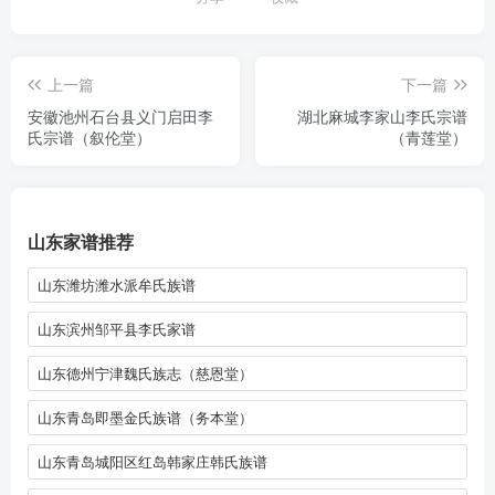
上一篇
下一篇
安徽池州石台县义门启田李
湖北麻城李家山李氏宗谱
氏宗谱（叙伦堂）
（青莲堂）
山东家谱推荐
山东潍坊潍水派牟氏族谱
山东滨州邹平县李氏家谱
山东德州宁津魏氏族志（慈恩堂）
山东青岛即墨金氏族谱（务本堂）
山东青岛城阳区红岛韩家庄韩氏族谱