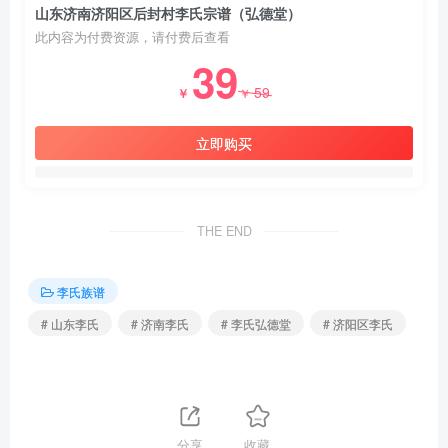
山东济南济阳区后封村李氏宗谱（弘德堂）
此内容为付费资源，请付费后查看
39
59
￥
￥
立即购买
THE END
李氏族谱
# 山东李氏
# 济南李氏
# 李氏弘德堂
# 济阳区李氏
分享
收藏