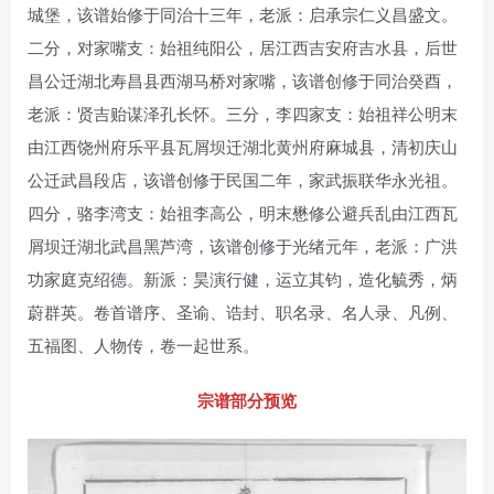
城堡，该谱始修于同治十三年，老派：启承宗仁义昌盛文。
二分，对家嘴支：始祖纯阳公，居江西吉安府吉水县，后世
昌公迁湖北寿昌县西湖马桥对家嘴，该谱创修于同治癸酉，
老派：贤吉贻谋泽孔长怀。三分，李四家支：始祖祥公明末
由江西饶州府乐平县瓦屑坝迁湖北黄州府麻城县，清初庆山
公迁武昌段店，该谱创修于民国二年，家武振联华永光祖。
四分，骆李湾支：始祖李高公，明末懋修公避兵乱由江西瓦
屑坝迁湖北武昌黑芦湾，该谱创修于光绪元年，老派：广洪
功家庭克绍德。新派：昊演行健，运立其钧，造化毓秀，炳
蔚群英。卷首谱序、圣谕、诰封、职名录、名人录、凡例、
五福图、人物传，卷一起世系。
宗谱部分预览