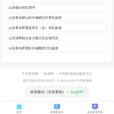
山东烟台张氏谱书
山东青岛崂山区中南崂社区李氏族谱
山东青岛即墨孟哥庄（东）孙氏族谱
山东淄博桓台县大槐王氏念祖约言
山东青岛即墨区丰城圈里王氏族谱
中华家谱网
族谱网
中国家谱知识服务平台
皖ICP备2025087992号
· © 2025-2030
中华家谱网
联系微信（长按复制）：
bug987
首页
家谱数据库
省份家谱导航