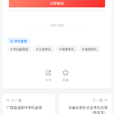
立即购买
THE END
李氏族谱
# 李氏陇西堂
# 云南李氏
# 昭通李氏
# 镇雄李氏
分享
收藏
上一篇
下一篇
广西荔浦新坪李氏族谱
安徽合肥长丰县李氏宗谱
（敦本堂）