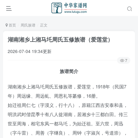
首页
周氏族谱
正文
湖南湘乡上湘马圫周氏五修族谱（爱莲堂）
2026-07-04 19:34更新
7
族谱简介
湖南湘乡上湘马圫周氏五修族谱，爱莲堂，1918年（民国7
年）周远缘、周远虬、周恩礼等纂修，16册。
始迁祖周仁七（字漠义，行十八），原籍江西吉安泰和县，
明洪武时偕昆季十有八人徙湖南，居湘乡十三都白田。传三
世至周海，相宅东凤一都马圫，为始迁祖。至六世，周迅
（字斗雷）、周善（字继良）、周钟（字淑兴，号道崇），