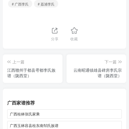
# 广西李氏
# 荔浦李氏
分享
收藏
上一篇
下一篇
江西赣州于都县雩都李氏族
云南昭通镇雄县碑房李氏宗
谱（陇西堂）
谱（陇西堂）
广西家谱推荐
广西桂林张氏家乘
广西玉林容县桂东南邹氏族谱