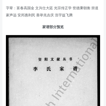
字辈：富春高国金 文兴仕大廷 光宗传正学 世德秉朝衡 崇道
家声远 安邦惠利民 善举兆吉庆 浩宇益飞腾
家谱部分预览