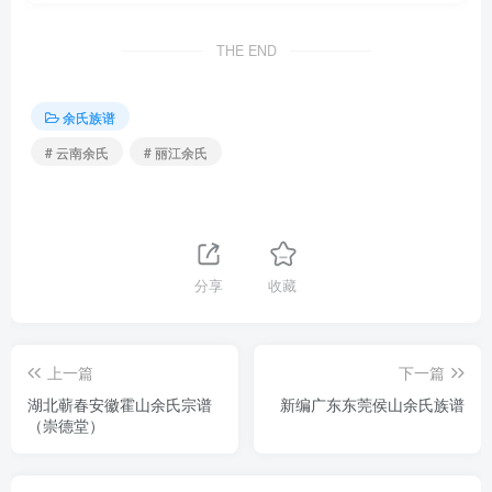
THE END
余氏族谱
# 云南余氏
# 丽江余氏
分享
收藏
上一篇
下一篇
湖北蕲春安徽霍山余氏宗谱
新编广东东莞侯山余氏族谱
（崇德堂）