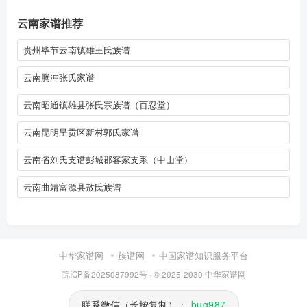
云南家谱推荐
贵州毕节云南镇雄王氏族谱
云南腾冲张氏家谱
云南昭通镇雄县张氏宗族谱（百忍堂）
云南昆明呈贡区新村郭氏家谱
云南省刘氏支谱彭城郡客家支系（中山堂）
云南曲靖富源县敖氏族谱
中华家谱网
族谱网
中国家谱知识服务平台
皖ICP备2025087992号
· © 2025-2030
中华家谱网
联系微信（长按复制）：
bug987