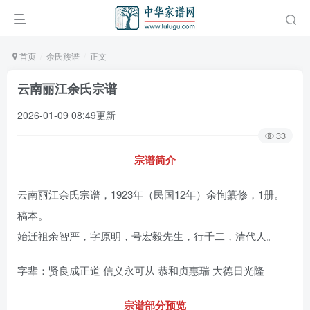
首页
余氏族谱
正文
云南丽江余氏宗谱
2026-01-09 08:49更新
33
宗谱简介
云南丽江余氏宗谱，1923年（民国12年）余恂纂修，1册。
稿本。
始迁祖余智严，字原明，号宏毅先生，行千二，清代人。
字辈：贤良成正道 信义永可从 恭和贞惠瑞 大德日光隆
宗谱部分预览