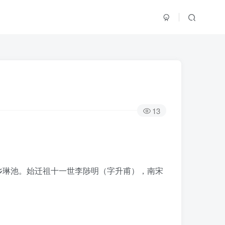
13
乡琳池。始迁祖十一世李陟明（字升甫），南宋