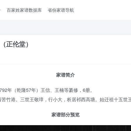
台
百家姓家谱数据库
省份家谱导航
（正伦堂）
家谱简介
92年（乾隆57年）王信、王楠等纂修，6册。
西苦竹港。三世王敬璋，行小大，析居祁西高塘。始迁祖十五世
家谱部分预览