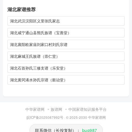
湖北家谱推荐
湖北武汉汉阳区义里张氏家志
湖北咸宁通山县熊氏族谱（宝善堂）
湖北襄阳欧家庙刘家口村刘氏宗谱
湖北麻城王氏族谱（崇仁堂）
湖北石首孙氏三修支谱（乐安堂）
湖北黄冈浠水孙氏宗谱（榖诒堂）
中华家谱网
族谱网
中国家谱知识服务平台
皖ICP备2025087992号
· © 2025-2030
中华家谱网
联系微信（长按复制）：
bug987