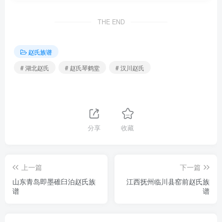
THE END
赵氏族谱
# 湖北赵氏
# 赵氏琴鹤堂
# 汉川赵氏
分享
收藏
上一篇
下一篇
山东青岛即墨碓臼泊赵氏族
江西抚州临川县窑前赵氏族
谱
谱