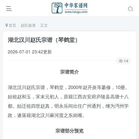
首页
赵氏族谱
正文
湖北汉川赵氏宗谱（琴鹤堂）
2026-07-01 23:42更新
14
宗谱简介
湖北汉川赵氏宗谱，琴鹤堂，2000年赵开炎等纂修，10册。
始祖赵和玉，宋末元初人，原籍江西吉安府庐陵县高塘十八
都。始迁祖四世赵真，明永乐间出任广州通判，继为沔州学
政，遂落籍湖北汉川麻河渡之东岗嘴。
宗谱部分预览