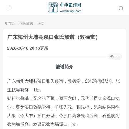
首页
张氏族谱
正文
广东梅州大埔县溪口张氏族谱（敦德堂）
2026-06-10 20:18更新
11
族谱简介
广东梅州大埔县溪口张氏族谱，敦德堂，2013年张法润、张
生秋等纂修，1册。
始祖张肇基，又名张子预，谥百六郎，元代迁居大东溪口立
业，尊为溪口敦德堂祖。子张先禄、张先福，兄弟结伴同往
大散（今大东）溪口开基，今溪口为张先福后裔，石璧厦为
张先禄后裔。本谱记张先福溪口一支。