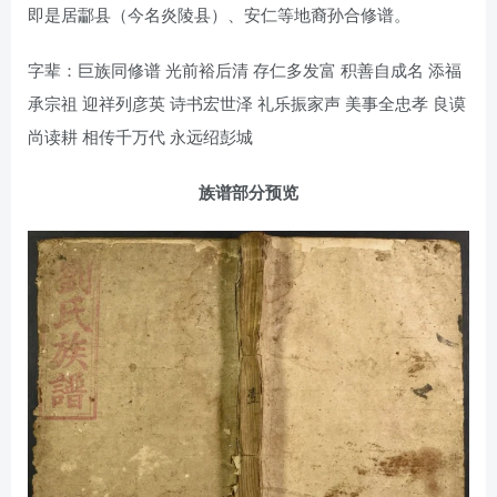
即是居酃县（今名炎陵县）、安仁等地裔孙合修谱。
字辈：巨族同修谱 光前裕后清 存仁多发富 积善自成名 添福
承宗祖 迎祥列彦英 诗书宏世泽 礼乐振家声 美事全忠孝 良谟
尚读耕 相传千万代 永远绍彭城
族谱部分预览