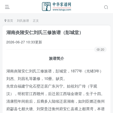
首页
刘氏族谱
正文
湖南炎陵安仁刘氏三修族谱（彭城堂）
2026-06-27 10:33更新
20
族谱简介
湖南炎陵安仁刘氏三修族谱，彭城堂，1877年（光绪3年）
刘杰、刘昌礼等纂修，10册。缺页。
先世自福建宁化石壁迁居广东兴宁。始祖刘广传（字观
汉），明初官江西赣州，后迁居江西瑞金塘背，生子十四。
清康熙年间前后，后裔多人陆续迁居湖南，如刘臣燃迁衡州
府酃县七都大塘、刘荣贵迁衡州府安仁县甫上都潭湾，本谱