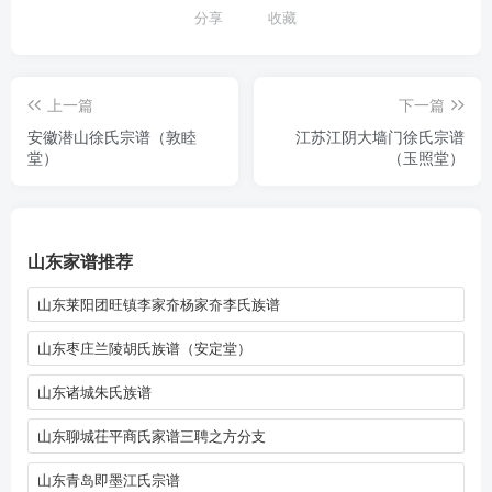
分享
收藏
上一篇
下一篇
安徽潜山徐氏宗谱（敦睦
江苏江阴大墙门徐氏宗谱
堂）
（玉照堂）
山东家谱推荐
山东莱阳团旺镇李家夼杨家夼李氏族谱
山东枣庄兰陵胡氏族谱（安定堂）
山东诸城朱氏族谱
山东聊城茌平商氏家谱三聘之方分支
山东青岛即墨江氏宗谱