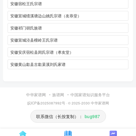
安徽宿松王氏宗谱
安徽宣城绩溪塘边山姚氏宗谱（友恭堂）
安徽祁门胡氏族谱
安徽宣城泾县檀岭王氏宗谱
安徽安庆宿松县闵氏宗谱（孝友堂）
安徽黄山歙县古歙杲溪刘氏家谱
中华家谱网
族谱网
中国家谱知识服务平台
皖ICP备2025087992号
· © 2025-2030
中华家谱网
联系微信（长按复制）：
bug987