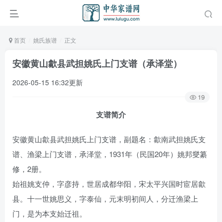
首页
姚氏族谱
正文
安徽黄山歙县武担姚氏上门支谱（承泽堂）
2026-05-15 16:32更新
19
支谱简介
安徽黄山歙县武担姚氏上门支谱，副题名：歙南武担姚氏支
谱、渔梁上门支谱，承泽堂，1931年（民国20年）姚邦燮纂
修，2册。
始祖姚支仲，字彦持，世居成都华阳，宋太平兴国时宦居歙
县。十一世姚思义，字泰仙，元末明初间人，分迁渔梁上
门，是为本支始迁祖。