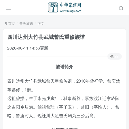
首页
曾氏族谱
正文
四川达州大竹县武城曾氏重修族谱
2026-06-11 14:56更新
11
族谱简介
四川达州大竹县武城曾氏重修族谱，2010年曾祥学、曾庆然
等纂修，1册。
远祖曾据，生于永光戊寅年，耻事新莽，挈族渡江迁家庐陵
之吉阳乡居焉。始祖曾珪（字子玉）、曾旧（字惟人）、曾
略，皆唐时人。现迁川大足曾氏均为三公后裔。