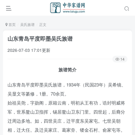
首页
吴氏族谱
正文
山东青岛平度即墨吴氏族谱
2026-07-03 17:01更新
14
族谱简介
山东青岛平度即墨吴氏族谱，1934年（民国23年）吴希镜、
吴显文等纂修，1册。70余页。
始祖吴尧，字勋阁，原籍云南，明初从王有功，诰封明威将
军，世系鳌山卫指挥，锡居鳌山卫东门里。四世起，后裔分
迁周边多地。如，四世吴庄，迁平度东吴家屯。七世吴朝
相，迁大任。及迁吴家庄、葛家夼、镂金石村、俞家屯等。