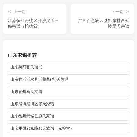
上一篇
下一篇
江苏镇江丹徒区开沙吴氏三
广西百色凌云县黔东桂西延
修宗谱（怡德堂）
陵吴氏宗谱
山东家谱推荐
山东莱阳张氏谱书
山东临沂沂水县沂蒙萧(肖)氏族谱
山东青州马氏支谱
山东淄博淄川区张氏家谱
山东德州武城县赵氏家谱
山东即墨邹家疃邹氏族谱（光裕堂）