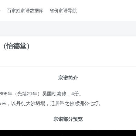
台
百家姓家谱数据库
省份家谱导航
（怡德堂）
宗谱简介
95年（光绪21年）吴国桢纂修，4册。
东来，以丹徒大沙坍塌，迁居邑之佛感洲公七圩。
宗谱部分预览