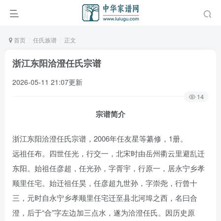
首页
任氏族谱
正文
浙江东阳洽澄任氏宗谱
2026-05-11 21:07更新
14
宗谱简介
浙江东阳洽澄任氏宗谱，2006年任友星等纂修，1册。
远祖任布。四世任光，行交一，北宋时由岳州衢云里避乱迁
东阳。始祖任彦超，任光孙，字胥宇，行原一，居永宁乡孝
顺里任宅。始迁祖任昊，任彦超九世孙，字崇尧，行曾十
三，元时自永宁乡孝顺里任宅迁至县北河埠之西，名曰合
澄，后于“合”字左边加三点水，遂为洽澄任氏。因历史原