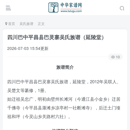
首页
吴氏族谱
正文
四川巴中平昌县巴灵寨吴氏族谱（延陵堂）
2026-07-03 15:54更新
10
族谱简介
四川巴中平昌县巴灵寨吴氏族谱，延陵堂，2012年吴联人、
吴楚文等纂修，1册。
始迁祖吴忠广，明初由壁州长滩河（今通江县小金乡）迁居
千佛寺（今平昌县澌滩乡凉亭村一社断滩寺），后迁土门垭
祖和坪（今灵山乡关路村六社）。