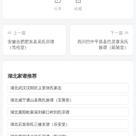
分享
收藏
上一篇
下一篇
安徽合肥肥东县吴氏宗谱
四川巴中平昌县巴灵寨吴氏
（笃伦堂）
族谱（延陵堂）
湖北家谱推荐
湖北武汉汉阳区义里张氏家志
湖北咸宁通山县熊氏族谱（宝善堂）
湖北襄阳欧家庙刘家口村刘氏宗谱
湖北石首孙氏三修支谱（乐安堂）