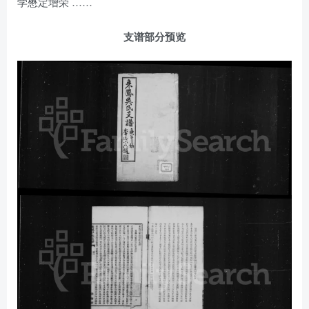
学懋定增荣 ……
支谱部分预览