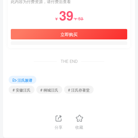
此内容为付费资源，请付费后查看
39
59
￥
￥
立即购买
THE END
汪氏族谱
# 安徽汪氏
# 桐城汪氏
# 汪氏存著堂
分享
收藏