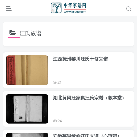
汪氏族谱
江西抚州黎川汪氏十修宗谱
21
湖北黄冈汪家集汪氏宗谱（敦本堂）
24
安徽芜湖续修汪氏支谱（心谊祠）