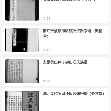
23
浙江宁波镇海区镇邑汪氏宗谱（聚德
堂）
11
安徽黄山休宁梯山汪氏族谱
28
湖北黄冈罗田汪氏续修宗谱（务本堂）