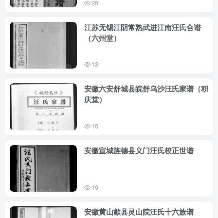
28
江苏无锡江阴常熟武进江南汪氏合谱
（六州堂）
13
安徽六安舒城县皖舒乌沙汪氏家谱（积
庆堂）
15
安徽宣城旌德县义门汪氏校正世谱
19
安徽黄山歙县灵山院汪氏十六族谱