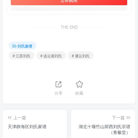
立即购买
THE END
刘氏族谱
# 江苏刘氏
# 连云港刘氏
# 灌云刘氏
分享
收藏
上一篇
下一篇
天津静海区刘氏家谱
湖北十堰竹山郧西刘氏宗谱
（青藜堂）